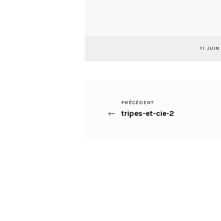
11 JUIN
Article
PRÉCÉDENT
Navigation
tripes-et-cie-2
précédent
de
l’article