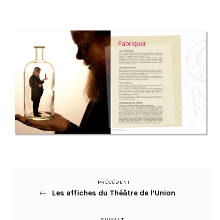
PRÉCÉDENT
Article
Navigation
Les affiches du Théâtre de l’Union
précédent
de
SUIVANT